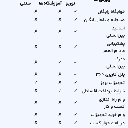
توربو
آموزشگاه‌ها
سنتی
خوابگاه رایگان
✓
✗
✗
صبحانه و ناهار رایگان
✓
✗
✗
اساتید
✗
✗
✓
بین‌المللی
پشتیبانی
✗
✗
✓
مادام العمر
مدرک
✗
✓
✓
بین‌المللی
پنل کاربری 360
✓
✗
✗
تجهیزات بروز
✓
✗
✓
شرایط پرداخت اقساطی
✓
✓
✗
وام راه اندازی
✗
✗
✓
کسب و کار
وام خرید تجهیزات
✓
✗
✗
دریافت جواز کسب
✓
✗
✗