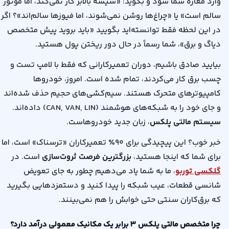
وارد مغازه شما شود و بگوید: «شیشه بالابر کار نمی‌کند، اما موتور
کم
ظاهر
ساینا،
سالم است» یا «چراغ‌ها روشن نمی‌شوند، اما فیوزها سالم‌اند»؟ اگر
هزینه
لوکس،
پژو
در این لحظه فقط توانسته‌اید بگویید «باید بروید پیش متخصص
ابهت
۲۰۶
دیاگ و برق»، شما رسماً در حال دور ریختن پول هستید
.
و
تیپ
خاص
۲
بیایید صادق باشیم، دوران تعمیرکارانی که فقط با لامپ تست و
بودن
و
چسب برق کار می‌کردند، تمام شده است. امروز، خودروها
ماشین
سمند
کامپیوترهای متحرک هستند. سیم‌کشی‌های حجیم حذف شده‌اند
برایتان
دوگانه‌سوز
و جای خود را به شبکه‌های هوشمند
(CAN, VAN, LIN)
داده‌اند
.
در
به‌صرفه‌ترین
سیستم مالتی پلکس
، زبان جدید خودروهاست
.
اولویت
گزینه‌ها
است
برای
خبر خوب؟ این پیچیدگی برای
۹۰٪
تعمیرکاران «ترسناک» است، اما
و...
کار
برای شما که اینجا هستید،
بزرگترین فرصت ثروت‌سازی
است. در
در
گلکسی توربو
، ما به شما یاد می‌دهیم چطور به جای تعویض
اسنپ
شانسی قطعات، عیب شبکه را پیدا کنید و دستمزدهایی بگیرید
هستند.
که برق‌کاران سنتی حتی خوابش را هم نمی‌بینند
.
این
خودروها
چرا متخصص مالتی پلکس
۳
برابر یک مکانیک معمولی درآمد دارد؟
به