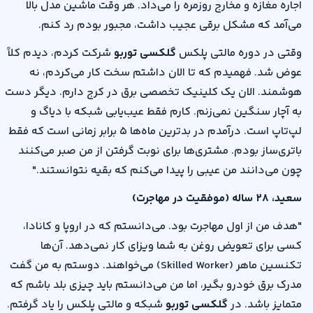
اجاره مغازه و مخارج روزمره را می‌داد. هر وقت ماشین مدل بالا
می‌آمد که مشکل برقی عجیب داشت، مجبور بودم رد کنم
.
وقتی در دوره مالتی پلکس
گلکسی توربو
شرکت کردم، دیدم کلاً
عوض شد. فهمیدم که تا الان داشتم سخت کار می‌کردم، نه
هوشمند. الان یک کلینیک تخصصی برق در کرج دارم. دیگر دست
به آچار سنگین نمی‌زنم. کارم فقط عیب‌یابی شبکه با دیاگ و
لپ‌تاپ است. درآمدم در بدترین ماه‌ها
۵
برابر زمانی است که فقط
باتری‌ساز بودم. مشتری‌ها برای نوبت گرفتن از من صبر می‌کنند
چون می‌دانند من عیبی را پیدا می‌کنم که بقیه نتوانستند
."
سعید،
۲۸
ساله (موفقیت در مهاجرت)
"
هدف من از اول مهاجرت بود. می‌دانستم که در اروپا و کانادا،
کسی برای تعویض روغن به شما ویزای کار نمی‌دهد. آن‌ها
تکنسین ماهر
(Skilled Worker)
می‌خواهند. دوستم به من گفت
مدرک برق خودرو بگیر، اما من می‌دانستم باید چیزی بلد باشم که
متمایز باشد
.
در
گلکسی توربو
شبکه و مالتی پلکس را یاد گرفتم.