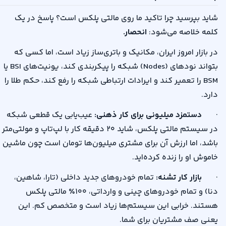
دلیل
شاید بپرسید چرا تاکید ما روی مالتی پلکس است؟ پاسخ در یک
مصرف
کلمه خلاصه می‌شود
:
انحصار
.
سوخت
پایین
در بازار امروز ایران، مکانیک و باتری‌ساز زیاد است، اما کسی که
و
بتواند نودهای
(Nodes)
شبکه را پیکربندی کند، یونیت‌های
BSI
یا
قطعات
BSM
را تعمیر کند و ایرادات ارتباطی شبکه را رفع کند، حکم طلا را
ارزان،
دارد
.
سود
خالص...
·
دستمزد میلیونی برای کار ذهنی
:
عیب‌یابی یک قطعی شبکه
در سیستم مالتی پلکس، شاید
۲۰
دقیقه کار با لپ‌تاپ و مولتی‌متر
باشد، اما ارزش آن برای مشتری میلیون‌ها تومان است چون ماشین
خاموش او را زنده کرده‌اید
.
·
بازار کار تشنه
:
تمام خودروهای جدید داخلی (تارا، شاهین،
دنا) و تمام خودروهای چینی و وارداتی،
۱۰۰٪
مالتی پلکس
هستند. خرابی این سیستم‌ها زیاد است و متخصص کم. این
یعنی صف مشتریان برای شما
.