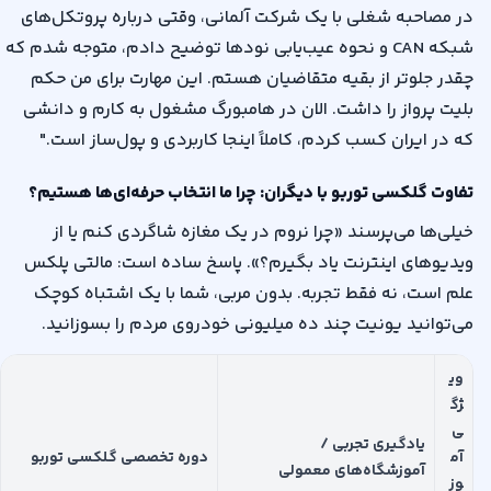
در مصاحبه شغلی با یک شرکت آلمانی، وقتی درباره پروتکل‌های
شبکه
CAN
و نحوه عیب‌یابی نودها توضیح دادم، متوجه شدم که
چقدر جلوتر از بقیه متقاضیان هستم. این مهارت برای من حکم
بلیت پرواز را داشت. الان در هامبورگ مشغول به کارم و دانشی
که در ایران کسب کردم، کاملاً اینجا کاربردی و پول‌ساز است
."
تفاوت گلکسی توربو با دیگران: چرا ما انتخاب حرفه‌ای‌ها هستیم؟
خیلی‌ها می‌پرسند «چرا نروم در یک مغازه شاگردی کنم یا از
ویدیوهای اینترنت یاد بگیرم؟». پاسخ ساده است: مالتی پلکس
علم است، نه فقط تجربه. بدون مربی، شما با یک اشتباه کوچک
می‌توانید یونیت چند ده میلیونی خودروی مردم را بسوزانید
.
وی
ژگ
ی
یادگیری تجربی /
آم
دوره تخصصی گلکسی توربو
آموزشگاه‌های معمولی
وز