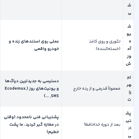
ش
ی
ش
یو
ه
تئوری و روی کاغذ
عملی روی استندهای زنده و
آم
(خسته‌کننده)
خودرو واقعی
وز
ش
تج
دسترسی به جدیدترین دیاگ‌ها
هی
معمولاً قدیمی و از رده خارج
و یونیت‌های روز (
Ecodemux,
زا
, ...)
SMS
ت
پش
پشتیبانی فنی نامحدود (وقتی
تیب
بعد از دوره خداحافظ!
در مغازه گیر کردید، ما پشت
ان
خطیم)
ی