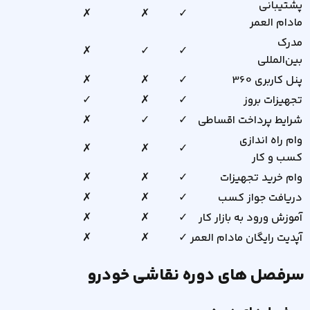
پشتیبانی
✗
✗
✓
مادام العمر
مدرک
✗
✓
✓
بین‌المللی
پنل کاربری 360
✓
✗
✗
تجهیزات بروز
✓
✗
✓
شرایط پرداخت اقساطی
✓
✓
✗
وام راه اندازی
✗
✗
✓
کسب و کار
وام خرید تجهیزات
✓
✗
✗
دریافت جواز کسب
✓
✗
✗
آموزش ورود به بازار کار
✓
✗
✗
آپدیت رایگان مادام العمر
✓
✗
✗
سرفصل های دوره
نقاشی خودرو