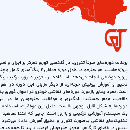
خودروها
به
دلیل
مصرف
سوخت
پایین
و
قطعات
ارزان،
برخلاف دوره‌های صرفاً تئوری، در گلکسی توربو تمرکز بر اجرای واقع
سود
پروژه‌هاست. هر هنرجو در طول دوره حداقل ۲ رنگ‌آمیزی کامل و 
خالص...
پروژه موضعی انجام می‌دهد. استفاده از تجهیزات روز، ترکیب رن
دقیق و آموزش پولیش حرفه‌ای، از دیگر مزایای این دوره در اهوا
است. نمودارهای بازخورد دوره‌های نقاشی خودرو در اهواز، گویای ی
واقعیت مهم هستند: یادگیری و موفقیت هنرجویان ما در این
دوره‌ها به شکل قابل توجهی بالاست. دلیل این موفقیت، استفاده ا
یک سیستم آموزشی ترکیبی و به‌روز است؛ جایی که ابتدا مفاهیم 
تکنیک‌های نقاشی به‌صورت تئوری و دقیق آموزش داده می‌شود 
سپس در فضای کارگاهی مجهز، هنرجویان فرصت دارند تا همه مباح