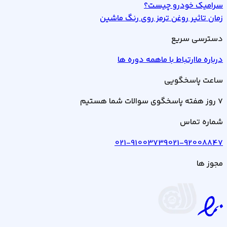
سرامیک خودرو چیست؟
زمان تاثیر روغن ترمز روی رنگ ماشین
دسترسی سریع
درباره ما
ارتباط با ما
همه دوره ها
ساعت پاسخگویی
7 روز هفته پاسخگوی سوالات شما هستیم
شماره تماس
021-91003739
021-92008847
مجوز ها