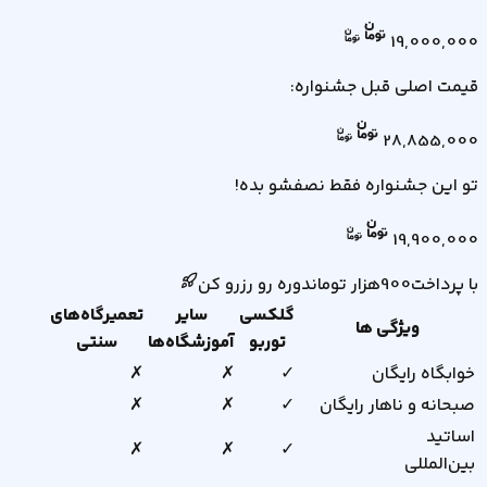
19,000,000
قیمت اصلی قبل جشنواره:
28,855,000
تو این جشنواره فقط نصفشو بده!
19,900,000
با پرداخت
900
هزار
تومان
دوره رو رزرو کن
گلکسی
سایر
تعمیرگاه‌های
ویژگی ها
توربو
آموزشگاه‌ها
سنتی
خوابگاه رایگان
✓
✗
✗
صبحانه و ناهار رایگان
✓
✗
✗
اساتید
✗
✗
✓
بین‌المللی